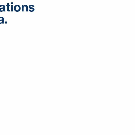
ations
a.