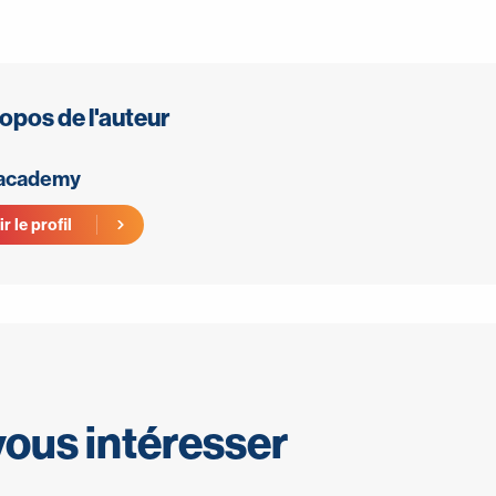
opos de l'auteur
 academy
r le profil
vous intéresser