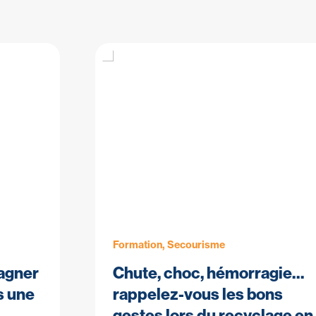
Formation, Secourisme
agner
Chute, choc, hémorragie…
ès une
rappelez-vous les bons
gestes lors du recyclage en