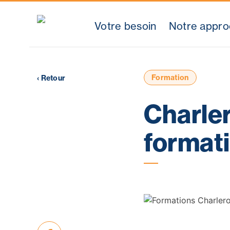
Votre besoin
Notre appr
Skip
to
content
Formation
‹ Retour
Charler
format