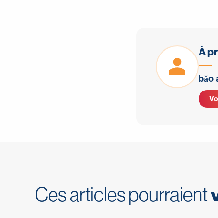
À pr
băo
Voi
Ces articles pourraient