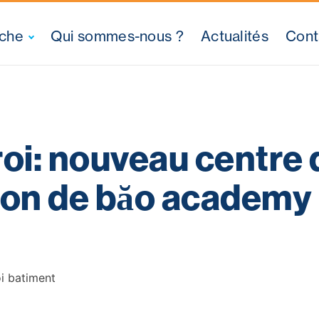
oche
Qui sommes-nous ?
Actualités
Cont
oi: nouveau centre 
ion de băo academy