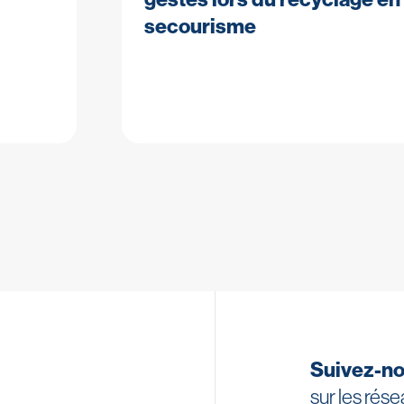
secourisme
Suivez-n
sur les rés