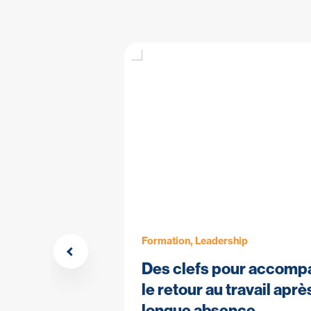
Formation, Leadership
autés
Des clefs pour accomp
de băo
le retour au travail apr
longue absence