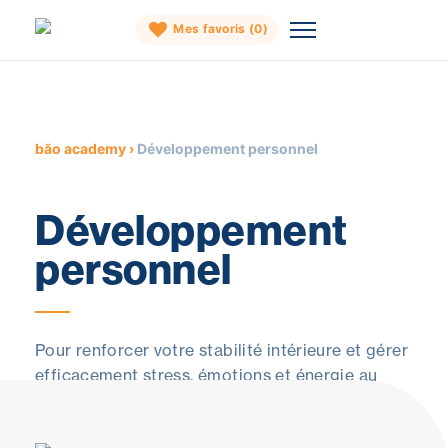
Mes favoris (
0
)
Skip
to
content
băo academy
›
Développement personnel
Développement
personnel
Pour renforcer votre stabilité intérieure et gérer
efficacement stress, émotions et énergie au
quotidien.