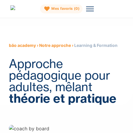
Mes favoris (
0
)
Skip
to
content
băo academy
›
Notre approche
›
Learning & Formation
Approche
pédagogique pour
adultes, mêlant
théorie et pratique