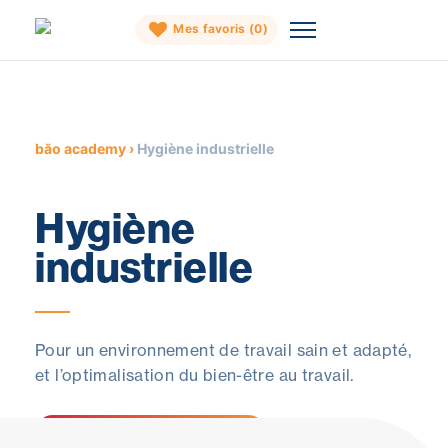
Mes favoris (
0
)
Skip
to
content
băo academy
›
Hygiène industrielle
Hygiène
industrielle
Pour un environnement de travail sain et adapté,
et l’optimalisation du bien-être au travail.
Consultez les formations