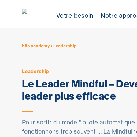
Votre besoin
Notre appr
Skip
to
content
băo academy
›
Leadership
Leadership
Le Leader Mindful – Dev
leader plus efficace
Pour sortir du mode " pilote automatique
fonctionnons trop souvent … La Mindfuln