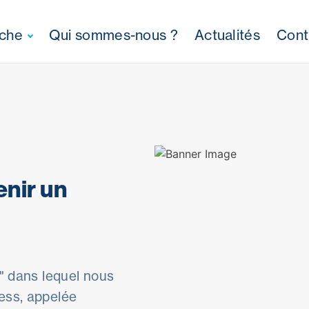
oche
Qui sommes-nous ?
Actualités
Cont
enir un
 " dans lequel nous
ess, appelée