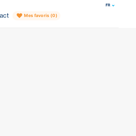
FR
act
Mes favoris (
0
)