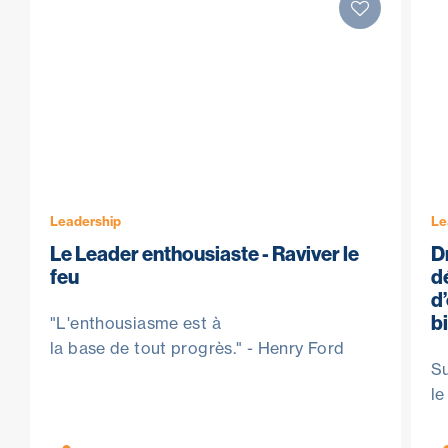
Leadership
Le
Le Leader enthousiaste - Raviver le
Dr
feu
d
d
b
"L'enthousiasme est à
la base de tout progrès." - Henry Ford
Su
le