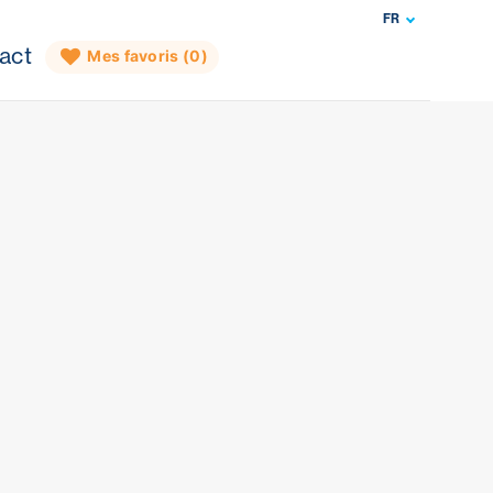
FR
act
Mes favoris (
0
)