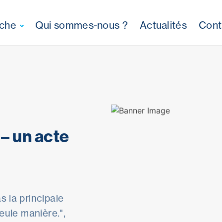
oche
Qui sommes-nous ?
Actualités
Cont
– un acte
s la principale
seule manière.",