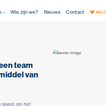
k
Wie zijn we?
Nieuws
Contact
Mijn f
 een team
middel van
 geest om het