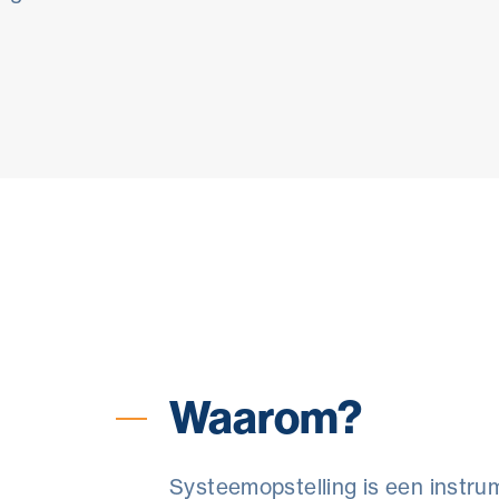
Waarom?
Doelstellingen
Voor wie?
Progr
Waarom?
Systeemopstelling is een instrum