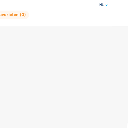
NL
avorieten (
0
)