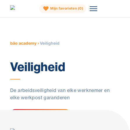
Mijn favorieten (
0
)
Skip
to
content
băo academy
›
Veiligheid
Veiligheid
De arbeidsveiligheid van elke werknemer en
elke werkpost garanderen
Bekijk de opleidingen