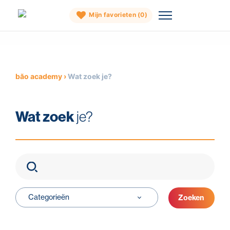
Mijn favorieten (
0
)
Skip
to
content
băo academy
›
Wat zoek je?
Wat zoek
je?
Zoeken