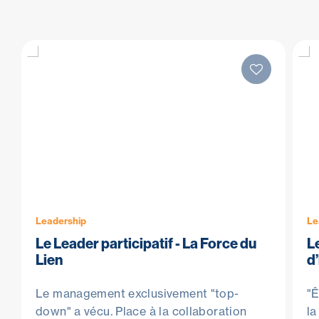
Leadership
Le
Le Leader participatif - La Force du
L
Lien
d
Le management exclusivement "top-
"Ê
down" a vécu. Place à la collaboration
la