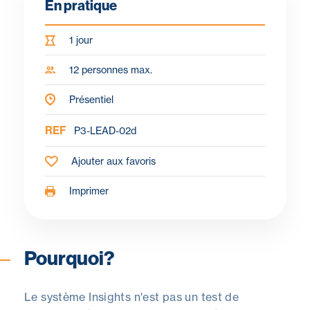
En pratique
1 jour
12 personnes max.
Présentiel
REF
P3-LEAD-02d
Ajouter aux favoris
Imprimer
Pourquoi?
Objectifs
Pour qui ?
Programme
À propos du fo
Pourquoi?
Le système Insights n'est pas un test de