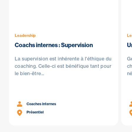
Leadership
Le
Coachs internes : Supervision
U
La supervision est inhérente à l'éthique du
Ge
coaching. Celle-ci est bénéfique tant pour
c
le bien-être...
né
Coaches internes
Présentiel