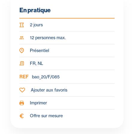
En pratique
2 jours
12 personnes max.
Présentiel
FR, NL
REF
bao_20/F/085
Ajouter aux favoris
Imprimer
Offre sur mesure
Objectifs
Pour qui ?
Programme
À propos du formateur