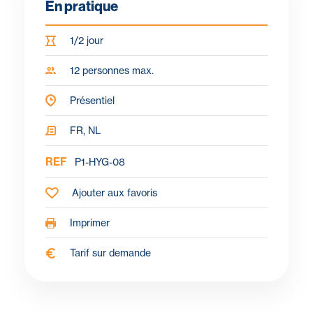
En pratique
1/2 jour
12 personnes max.
Présentiel
FR, NL
REF
P1-HYG-08
Ajouter aux favoris
Imprimer
Tarif sur demande
Objectifs
Pour qui ?
Programme
À propos du formateur
Mé