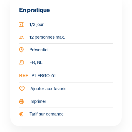
En pratique
1/2 jour
12 personnes max.
Présentiel
FR, NL
REF
P1-ERGO-01
Ajouter aux favoris
Imprimer
Tarif sur demande
Pourquoi?
Objectifs
Pour qui ?
Programme
À propos du fo