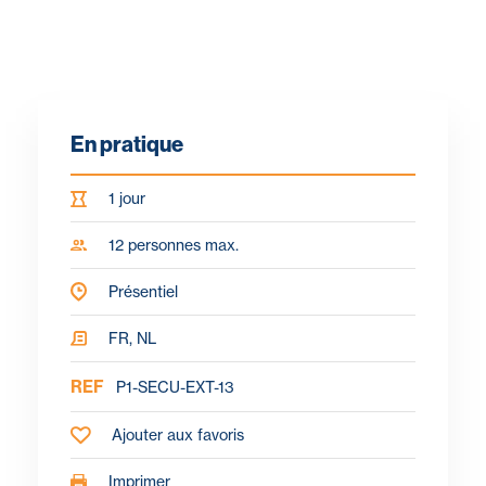
En pratique
1 jour
12 personnes max.
Présentiel
FR, NL
REF
P1-SECU-EXT-13
Ajouter aux favoris
Imprimer