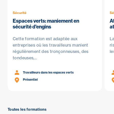
Sécurité
Sé
Espaces verts: maniement en
A
sécurité d'engins
a
Cette formation est adaptée aux
La
entreprises où les travailleurs manient
ri
régulièrement des tronçonneuses, des
le
tondeuses,...
Travailleurs dans les espaces verts
Présentiel
Toutes les formations