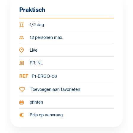
Praktisch
1/2 dag
12 personen max.
Live
FR, NL
REF
P1-ERGO-06
Toevoegen aan favorieten
printen
Prijs op aanvraag
Waarom?
Doelstellingen
Voor wie?
Programma
Over de le