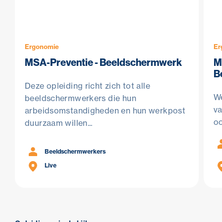
Ergonomie
Er
MSA-Preventie - Beeldschermwerk
M
B
Deze opleiding richt zich tot alle
We
beeldschermwerkers die hun
v
arbeidsomstandigheden en hun werkpost
oo
duurzaam willen...
Beeldschermwerkers
Live