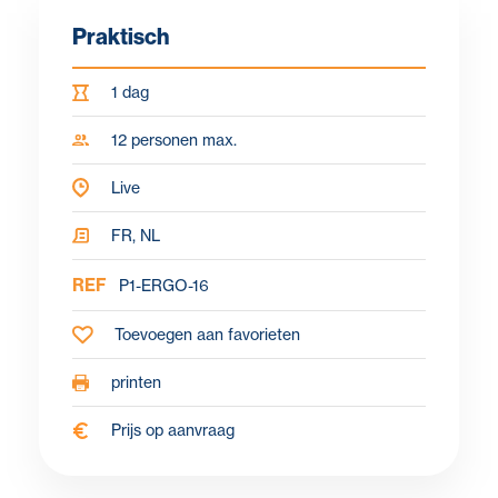
Praktisch
1 dag
12 personen max.
Live
FR, NL
REF
P1-ERGO-16
Toevoegen aan favorieten
printen
Prijs op aanvraag
Waarom?
Doelstellingen
Voor wie?
Programma
Over de le