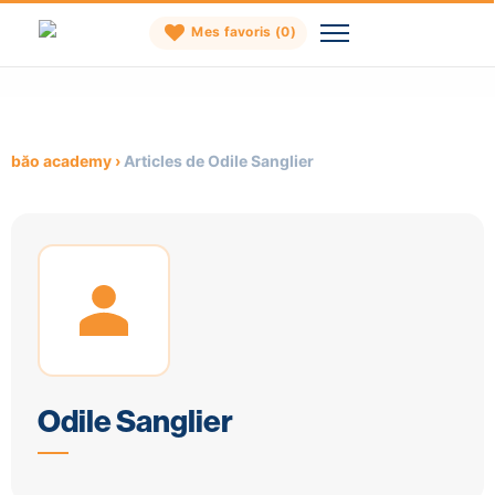
Mes favoris (
0
)
Skip
to
content
băo academy
›
Articles de Odile Sanglier
Odile Sanglier