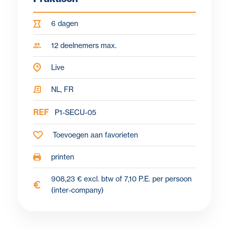
6 dagen
12 deelnemers max.
Live
NL, FR
REF
P1-SECU-05
Toevoegen aan favorieten
printen
908,23 € excl. btw of 7,10 P.E. per persoon
(inter-company)
Waarom?
Doelstellingen
Voor wie?
Programma
Over de le