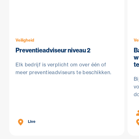
Veiligheid
Ve
Preventieadviseur niveau 2
B
w
t
Elk bedrijf is verplicht om over één of
meer preventieadviseurs te beschikken.
Bi
vo
do
Live