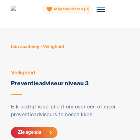
Mijn favorieten (
0
)
Skip
to
content
băo academy
›
Veiligheid
Veiligheid
Preventieadviseur niveau 3
Elk bedrijf is verplicht om over één of meer
preventieadviseurs te beschikken.
Zie agenda